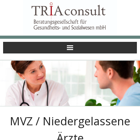
Skip
to
content
MVZ / Niedergelassene
Ärzte